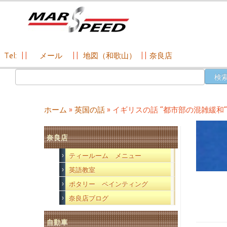
Tel:
||
メール
||
地図（和歌山）
||
奈良店
コ
検
ン
索:
テ
ン
ホーム
»
英国の話
»
イギリスの話 “都市部の混雑緩和”
ツ
へ
奈良店
ス
キ
ティールーム メニュー
ッ
英語教室
プ
ポタリー ペインティング
奈良店ブログ
自動車