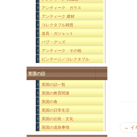
アンティーク ガラス
アンティーク 建材
コレクタブル雑貨
道具・ガジェット
パブ・グッズ
アンティーク その他
ビンテージ／コレクタブル
英国の話
英国の話一覧
英国の教育関連
英国の食
英国の日常生活
英国の伝統・文化
←
イ
英国の道路事情