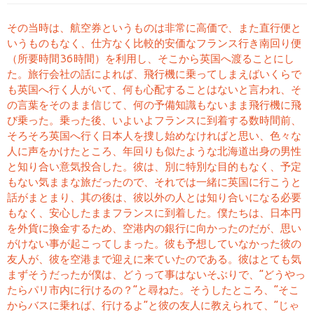
その当時は、航空券というものは非常に高価で、また直行便と
いうものもなく、仕方なく比較的安価なフランス行き南回り便
（所要時間36時間）を利用し、そこから英国へ渡ることにし
た。旅行会社の話によれば、飛行機に乗ってしまえばいくらで
も英国へ行く人がいて、何も心配することはないと言われ、そ
の言葉をそのまま信じて、何の予備知識もないまま飛行機に飛
び乗った。乗った後、いよいよフランスに到着する数時間前、
そろそろ英国へ行く日本人を捜し始めなければと思い、色々な
人に声をかけたところ、年回りも似たような北海道出身の男性
と知り合い意気投合した。彼は、別に特別な目的もなく、予定
もない気ままな旅だったので、それでは一緒に英国に行こうと
話がまとまり、其の後は、彼以外の人とは知り合いになる必要
もなく、安心したままフランスに到着した。僕たちは、日本円
を外貨に換金するため、空港内の銀行に向かったのだが、思い
がけない事が起こってしまった。彼も予想していなかった彼の
友人が、彼を空港まで迎えに来ていたのである。彼はとても気
まずそうだったが僕は、どうって事はないそぶりで、“どうやっ
たらパリ市内に行けるの？”と尋ねた。そうしたところ、“そこ
からバスに乗れば、行けるよ”と彼の友人に教えられて、“じゃ