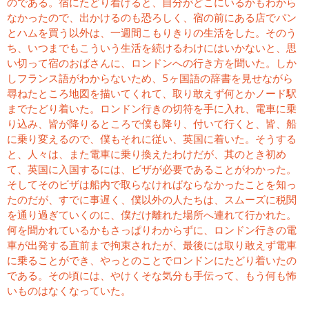
のである。宿にたどり着けると、自分がどこにいるかもわから
なかったので、出かけるのも恐ろしく、宿の前にある店でパン
とハムを買う以外は、一週間こもりきりの生活をした。そのう
ち、いつまでもこういう生活を続けるわけにはいかないと、思
い切って宿のおばさんに、ロンドンへの行き方を聞いた。しか
しフランス語がわからないため、5ヶ国語の辞書を見せながら
尋ねたところ地図を描いてくれて、取り敢えず何とかノード駅
までたどり着いた。ロンドン行きの切符を手に入れ、電車に乗
り込み、皆が降りるところで僕も降り、付いて行くと、皆、船
に乗り変えるので、僕もそれに従い、英国に着いた。そうする
と、人々は、また電車に乗り換えたわけだが、其のとき初め
て、英国に入国するには、ビザが必要であることがわかった。
そしてそのビザは船内で取らなければならなかったことを知っ
たのだが、すでに事遅く、僕以外の人たちは、スムーズに税関
を通り過ぎていくのに、僕だけ離れた場所へ連れて行かれた。
何を聞かれているかもさっぱりわからずに、ロンドン行きの電
車が出発する直前まで拘束されたが、最後には取り敢えず電車
に乗ることができ、やっとのことでロンドンにたどり着いたの
である。その頃には、やけくそな気分も手伝って、もう何も怖
いものはなくなっていた。