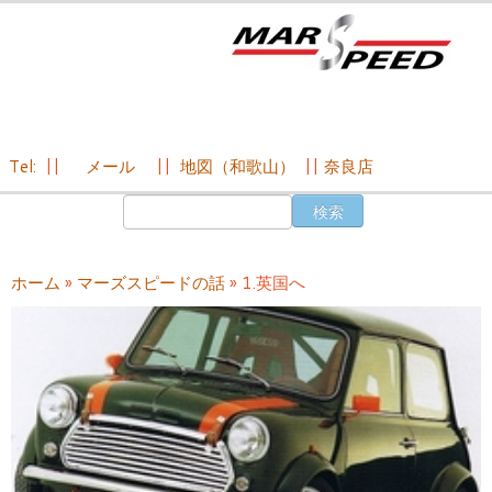
Tel:
||
メール
||
地図（和歌山）
||
奈良店
コ
検
ン
索:
テ
ン
ホーム
»
マーズスピードの話
»
1.英国へ
ツ
へ
ス
キ
ッ
プ