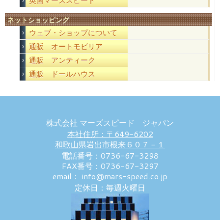
英国マーズスピード
ネットショッピング
ウェブ・ショップについて
通販 オートモビリア
通販 アンティーク
通販 ドールハウス
株式会社 マーズスピード ジャパン
本社住所：〒649-6202
和歌山県岩出市根来６０７－１
電話番号：0736-67-3298
FAX番号：0736-67-3297
email： info@mars-speed.co.jp
定休日：毎週火曜日