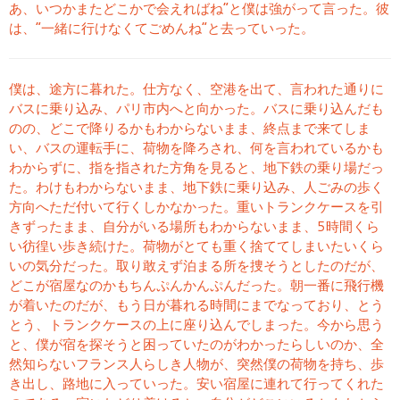
あ、いつかまたどこかで会えればね”と僕は強がって言った。彼
は、“一緒に行けなくてごめんね”と去っていった。
僕は、途方に暮れた。仕方なく、空港を出て、言われた通りに
バスに乗り込み、パリ市内へと向かった。バスに乗り込んだも
のの、どこで降りるかもわからないまま、終点まで来てしま
い、バスの運転手に、荷物を降ろされ、何を言われているかも
わからずに、指を指された方角を見ると、地下鉄の乗り場だっ
た。わけもわからないまま、地下鉄に乗り込み、人ごみの歩く
方向へただ付いて行くしかなかった。重いトランクケースを引
きずったまま、自分がいる場所もわからないまま、5時間くら
い彷徨い歩き続けた。荷物がとても重く捨ててしまいたいくら
いの気分だった。取り敢えず泊まる所を捜そうとしたのだが、
どこが宿屋なのかもちんぷんかんぷんだった。朝一番に飛行機
が着いたのだが、もう日が暮れる時間にまでなっており、とう
とう、トランクケースの上に座り込んでしまった。今から思う
と、僕が宿を探そうと困っていたのがわかったらしいのか、全
然知らないフランス人らしき人物が、突然僕の荷物を持ち、歩
き出し、路地に入っていった。安い宿屋に連れて行ってくれた