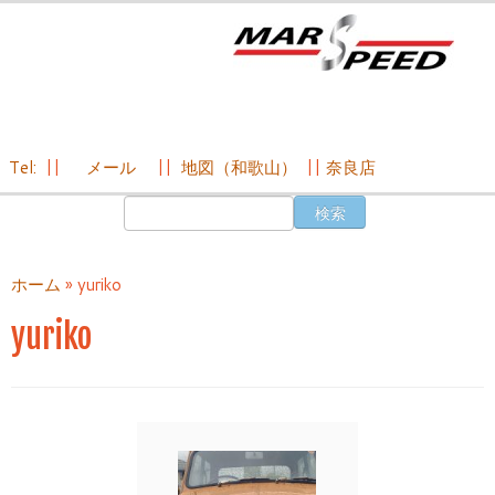
Tel:
||
メール
||
地図（和歌山）
||
奈良店
コ
検
ン
索:
テ
ン
ホーム
»
yuriko
ツ
へ
yuriko
ス
キ
ッ
プ