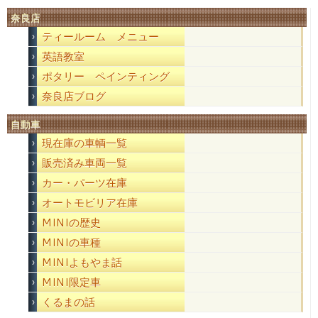
奈良店
ティールーム メニュー
英語教室
ポタリー ペインティング
奈良店ブログ
自動車
現在庫の車輌一覧
販売済み車両一覧
カー・パーツ在庫
オートモビリア在庫
MINIの歴史
MINIの車種
MINIよもやま話
MINI限定車
くるまの話