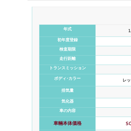
年式
初年度登録
検査期限
走行距離
トランスミッション
ボディ･カラー
レッ
排気量
気化器
車の内容
車輛本体価格
S