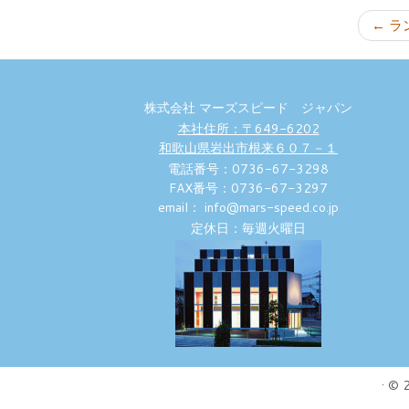
←
ラン
株式会社 マーズスピード ジャパン
本社住所：〒649-6202
和歌山県岩出市根来６０７－１
電話番号：0736-67-3298
FAX番号：0736-67-3297
email： info@mars-speed.co.jp
定休日：毎週火曜日
·
© 