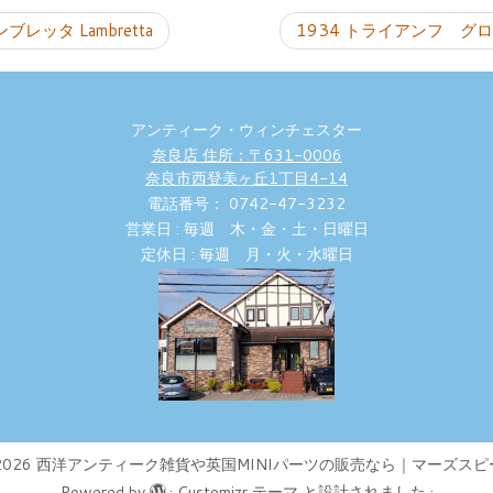
ブレッタ Lambretta
1934 トライアンフ グロリア 
アンティーク・ウィンチェスター
奈良店 住所：〒631-0006
奈良市西登美ヶ丘1丁目4-14
電話番号： 0742-47-3232
営業日 : 毎週 木・金・土・日曜日
定休日 : 毎週 月・火・水曜日
2026
西洋アンティーク雑貨や英国MINIパーツの販売なら｜マーズスピ
Powered by
·
Customizr テーマ
と設計されました
·