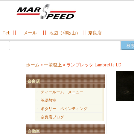
Tel:
||
メール
||
地図（和歌山）
||
奈良店
コ
検
ン
索:
テ
ン
ホーム
»
一筆啓上
»
ランブレッタ Lambretta LD
ツ
へ
奈良店
ス
キ
ティールーム メニュー
ッ
英語教室
プ
ポタリー ペインティング
奈良店ブログ
自動車