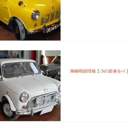
車輌明細情報 1.3iの新車をベ [