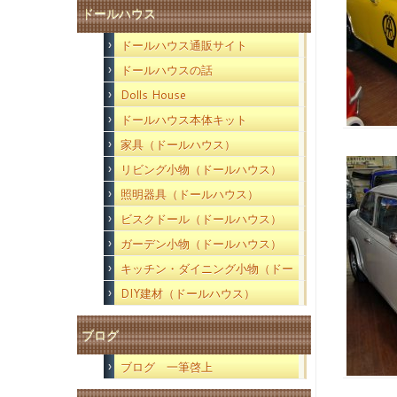
ドールハウス
ドールハウス通販サイト
ドールハウスの話
Dolls House
ドールハウス本体キット
家具（ドールハウス）
リビング小物（ドールハウス）
照明器具（ドールハウス）
ビスクドール（ドールハウス）
ガーデン小物（ドールハウス）
キッチン・ダイニング小物（ドー
ルハウス）
DIY建材（ドールハウス）
ブログ
ブログ 一筆啓上