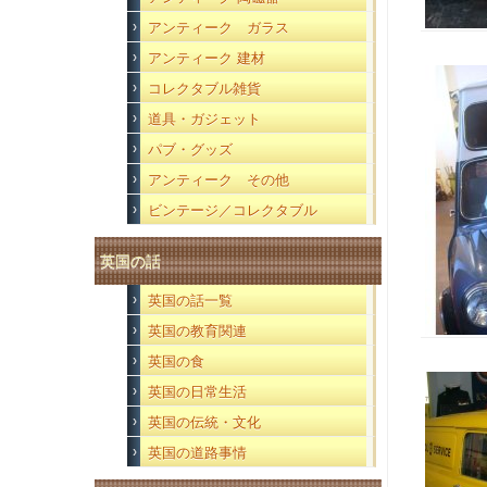
アンティーク ガラス
アンティーク 建材
コレクタブル雑貨
道具・ガジェット
パブ・グッズ
アンティーク その他
ビンテージ／コレクタブル
英国の話
英国の話一覧
英国の教育関連
英国の食
英国の日常生活
英国の伝統・文化
英国の道路事情