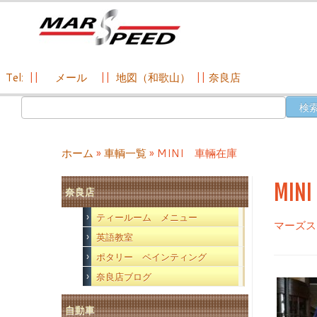
Tel:
||
メール
||
地図（和歌山）
||
奈良店
コ
検
ン
索:
テ
ン
ホーム
»
車輌一覧
»
MINI 車輛在庫
ツ
へ
MI
奈良店
ス
キ
ティールーム メニュー
マーズス
ッ
英語教室
プ
ポタリー ペインティング
奈良店ブログ
自動車