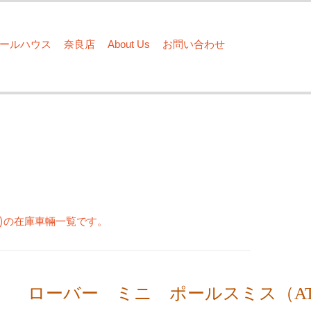
ドールハウス
奈良店
About Us
お問い合わせ
)の在庫車輛一覧です。
ローバー ミニ ポールスミス（A