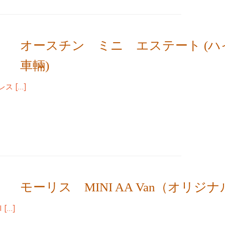
オースチン ミニ エステート (
車輛)
ス […]
モーリス MINI AA Van（オリジ
[…]