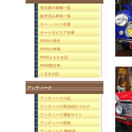
現在庫の車輌一覧
販売済み車両一覧
カー・パーツ在庫
オートモビリア在庫
MINIの歴史
MINIの車種
MINIよもやま話
MINI限定車
くるまの話
アンティーク
アンティークの話
アンティーク商品紹介ブログ
アンティーク通販サイト
アンティーク照明
アンティーク 陶磁器