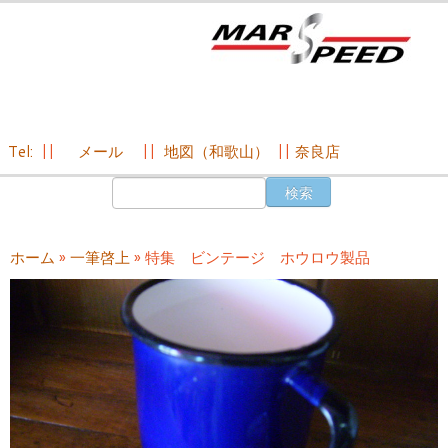
Tel:
||
メール
||
地図（和歌山）
||
奈良店
コ
検
ン
索:
テ
ン
ホーム
»
一筆啓上
»
特集 ビンテージ ホウロウ製品
ツ
へ
ス
キ
ッ
プ