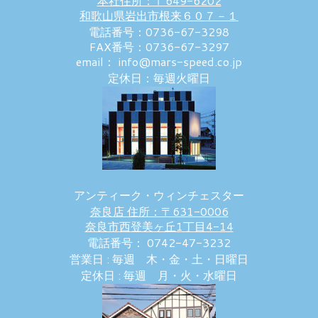
本社住所：〒649-6202
和歌山県岩出市根来６０７－１
電話番号：0736-67-3298
FAX番号：0736-67-3297
email： info@mars-speed.co.jp
定休日：毎週火曜日
アンティーク・ウィンチェスター
奈良店 住所：〒631-0006
奈良市西登美ヶ丘1丁目4-14
電話番号： 0742-47-3232
営業日 : 毎週 木・金・土・日曜日
定休日 : 毎週 月・火・水曜日