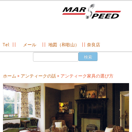
Tel:
||
メール
||
地図（和歌山）
||
奈良店
コ
検
ン
索:
テ
ン
ホーム
»
アンティークの話
»
アンティーク家具の選び方
ツ
へ
ス
キ
ッ
プ