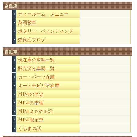
奈良店
ティールーム メニュー
英語教室
ポタリー ペインティング
奈良店ブログ
自動車
現在庫の車輌一覧
販売済み車両一覧
カー・パーツ在庫
オートモビリア在庫
MINIの歴史
MINIの車種
MINIよもやま話
MINI限定車
くるまの話