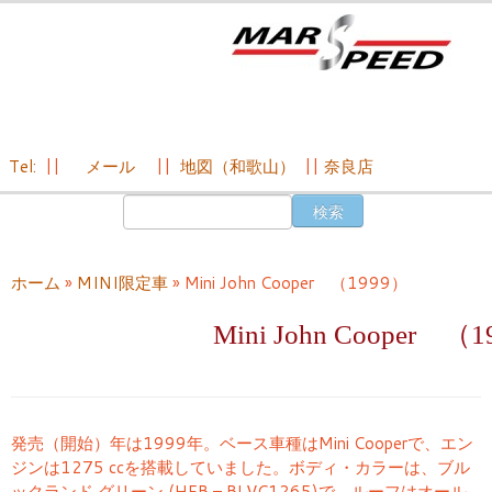
Tel:
||
メール
||
地図（和歌山）
||
奈良店
コ
検
ン
索:
テ
ン
ホーム
»
MINI限定車
»
Mini John Cooper （1999）
ツ
へ
Mini John Cooper （
ス
キ
ッ
プ
発売（開始）年は1999年。ベース車種はMini Cooperで、エン
ジンは1275 ccを搭載していました。ボディ・カラーは、ブル
ックランド グリーン (HFB – BLVC1265)で、ルーフはオール