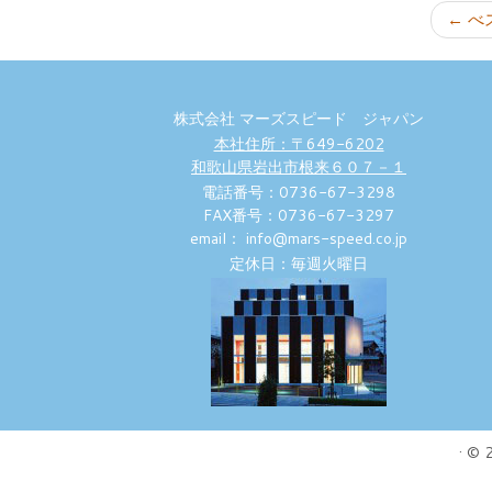
←
べ
株式会社 マーズスピード ジャパン
本社住所：〒649-6202
和歌山県岩出市根来６０７－１
電話番号：0736-67-3298
FAX番号：0736-67-3297
email： info@mars-speed.co.jp
定休日：毎週火曜日
·
© 