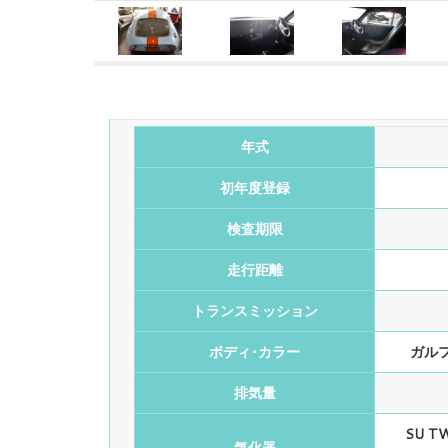
年式
初年度登録
検査期限
走行距離
トランスミッション
ボディ･カラー
ガル
排気量
SU T