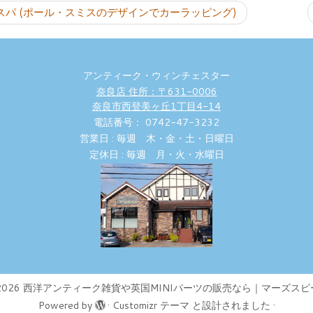
スパ (ポール・スミスのデザインでカーラッピング)
アンティーク・ウィンチェスター
奈良店 住所：〒631-0006
奈良市西登美ヶ丘1丁目4-14
電話番号： 0742-47-3232
営業日 : 毎週 木・金・土・日曜日
定休日 : 毎週 月・火・水曜日
2026
西洋アンティーク雑貨や英国MINIパーツの販売なら｜マーズスピ
Powered by
·
Customizr テーマ
と設計されました
·