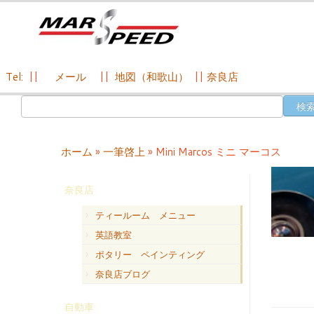
Tel:
||
メール
||
地図（和歌山）
||
奈良店
コ
検
ン
索:
テ
ン
ホーム
»
一筆啓上
»
Mini Marcos ミニ マーコス
ツ
へ
奈良店
ス
キ
ティールーム メニュー
ッ
英語教室
プ
ポタリー ペインティング
奈良店ブログ
自動車