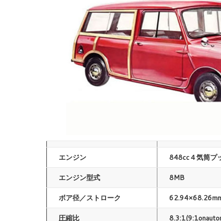
エンジン
848cc４気筒
エンジン型式
8MB
ボア径／ストローク
62.94×68.26m
圧縮比
8.3:1(9:1onauto