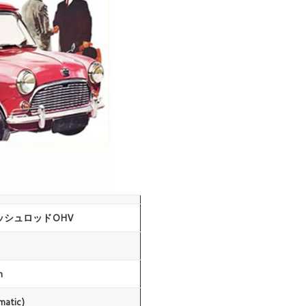
プッシュロッドOHV
m
matic)