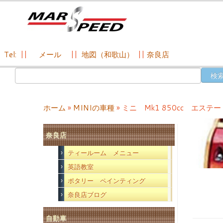
Tel:
||
メール
||
地図（和歌山）
||
奈良店
コ
検
ン
索:
テ
ン
ホーム
»
MINIの車種
»
ミニ Mk1 850cc エス
ツ
へ
奈良店
ス
キ
ティールーム メニュー
ッ
英語教室
プ
ポタリー ペインティング
奈良店ブログ
自動車