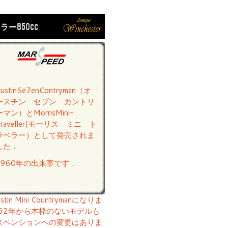
ラー850cc
ustinSe7enContryman（オ
ースチン セブン カントリ
ーマン）とMorrisMini-
Traveller(モーリス ミニ ト
ラベラー）として発売されま
した．
1960年の出来事です．
 Mini Countrymanになりま
62年から木枠のないモデルも
スペンションへの変更はありま