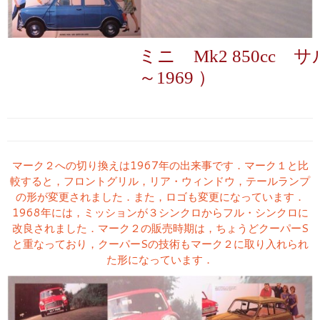
ミニ Mk2 850cc 
～1969 ）
マーク２への切り換えは1967年の出来事です．マーク１と比
較すると，フロントグリル，リア・ウィンドウ，テールランプ
の形が変更されました．また，ロゴも変更になっています．
1968年には，ミッションが３シンクロからフル・シンクロに
改良されました．マーク２の販売時期は，ちょうどクーパーS
と重なっており，クーパーSの技術もマーク２に取り入れられ
た形になっています．