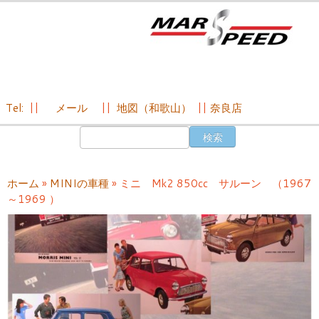
Tel:
||
メール
||
地図（和歌山）
||
奈良店
コ
検
ン
索:
テ
ン
ホーム
»
MINIの車種
»
ミニ Mk2 850cc サルーン （1967
ツ
～1969 ）
へ
ス
キ
ッ
プ