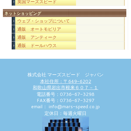
英国マーズスピード
ネットショッピング
ウェブ・ショップについて
通販 オートモビリア
通販 アンティーク
通販 ドールハウス
株式会社 マーズスピード ジャパン
本社住所：〒649-6202
和歌山県岩出市根来６０７－１
電話番号：0736-67-3298
FAX番号：0736-67-3297
email： info@mars-speed.co.jp
定休日：毎週火曜日