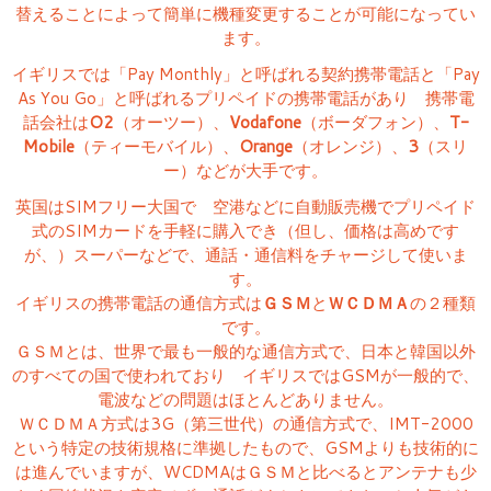
替えることによって簡単に機種変更することが可能になってい
ます。
イギリスでは「Pay Monthly」と呼ばれる契約携帯電話と「Pay
As You Go」と呼ばれるプリペイドの携帯電話があり 携帯電
話会社は
O2
（オーツー）、
Vodafone
（ボーダフォン）、
T-
Mobile
（ティーモバイル）、
Orange
（オレンジ）、
3
（スリ
ー）などが大手です。
英国はSIMフリー大国で 空港などに自動販売機でプリペイド
式のSIMカードを手軽に購入でき（但し、価格は高めです
が、）スーパーなどで、通話・通信料をチャージして使いま
す。
イギリスの携帯電話の通信方式は
ＧＳＭ
と
ＷＣＤＭＡ
の２種類
です。
ＧＳＭとは、世界で最も一般的な通信方式で、日本と韓国以外
のすべての国で使われており イギリスではGSMが一般的で、
電波などの問題はほとんどありません。
ＷＣＤＭＡ方式は3G（第三世代）の通信方式で、IMT-2000
という特定の技術規格に準拠したもので、GSMよりも技術的に
は進んでいますが、WCDMAはＧＳＭと比べるとアンテナも少