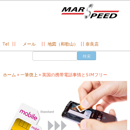
Tel:
||
メール
||
地図（和歌山）
||
奈良店
コ
検
ン
索:
テ
ン
ホーム
»
一筆啓上
»
英国の携帯電話事情とSIMフリー
ツ
へ
ス
キ
ッ
プ