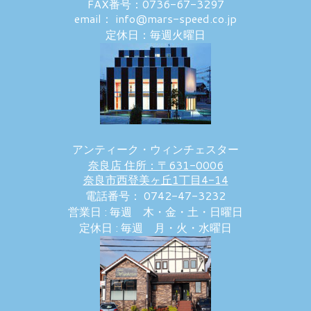
FAX番号：0736-67-3297
email： info@mars-speed.co.jp
定休日：毎週火曜日
アンティーク・ウィンチェスター
奈良店 住所：〒631-0006
奈良市西登美ヶ丘1丁目4-14
電話番号： 0742-47-3232
営業日 : 毎週 木・金・土・日曜日
定休日 : 毎週 月・火・水曜日