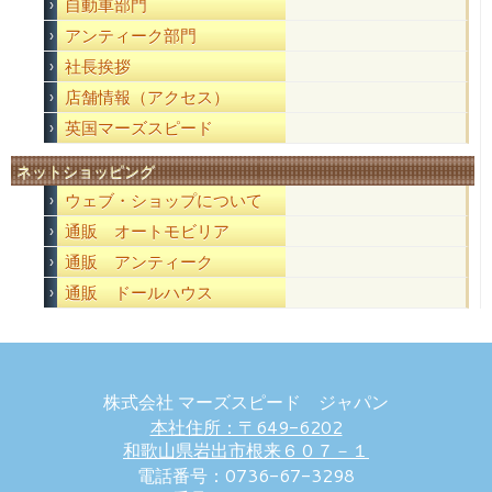
自動車部門
アンティーク部門
社長挨拶
店舗情報（アクセス）
英国マーズスピード
ネットショッピング
ウェブ・ショップについて
通販 オートモビリア
通販 アンティーク
通販 ドールハウス
株式会社 マーズスピード ジャパン
本社住所：〒649-6202
和歌山県岩出市根来６０７－１
電話番号：0736-67-3298