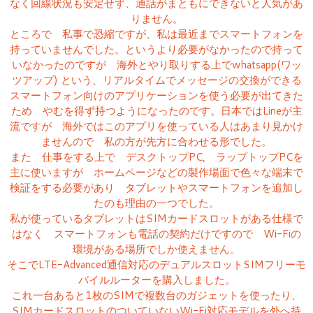
なく回線状況も安定せず、通話がまともにできないと人気があ
りません。
ところで 私事で恐縮ですが、私は最近までスマートフォンを
持っていませんでした。というより必要がなかったので持って
いなかったのですが 海外とやり取りする上でwhatsapp(ワッ
ツアップ) という、リアルタイムでメッセージの交換ができる
スマートフォン向けのアプリケーションを使う必要が出てきた
ため やむを得ず持つようになったのです。日本ではLineが主
流ですが 海外ではこのアプリを使っている人はあまり見かけ
ませんので 私の方が先方に合わせる形でした。
また 仕事をする上で デスクトップPC, ラップトップPCを
主に使いますが ホームページなどの製作場面で色々な端末で
検証をする必要があり タブレットやスマートフォンを追加し
たのも理由の一つでした。
私が使っているタブレットはSIMカードスロットがある仕様で
はなく スマートフォンも電話の契約だけですので Wi-Fiの
環境がある場所でしか使えません。
そこでLTE-Advanced通信対応のデュアルスロットSIMフリーモ
バイルルーターを購入しました。
これ一台あると1枚のSIMで複数台のガジェットを使ったり、
SIMカードスロットのついていないWi-Fi対応モデルを外へ持