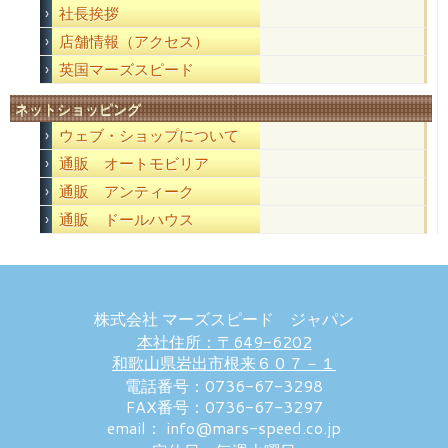
社長挨拶
店舗情報（アクセス）
英国マーズスピード
ネットショッピング
ウェブ・ショップについて
通販 オートモビリア
通販 アンティーク
通販 ドールハウス
株式会社 マーズスピード ジャパン
本社住所：〒649-6202
和歌山県岩出市根来６０７－１
電話番号：0736-67-3298
FAX番号：0736-67-3297
email： info@mars-speed.co.jp