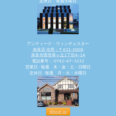
定休日：毎週火曜日
アンティーク・ウィンチェスター
奈良店 住所：〒631-0006
奈良市西登美ヶ丘1丁目4-14
電話番号： 0742-47-3232
営業日 : 毎週 木・金・土・日曜日
定休日 : 毎週 月・火・水曜日
About us