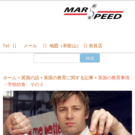
Tel:
||
メール
||
地図（和歌山）
||
奈良店
コ
検
ン
索:
テ
ン
ホーム
»
英国の話
»
英国の教育に関する記事
»
英国の教育事情
ツ
－学校給食 その２
へ
ス
キ
ッ
プ