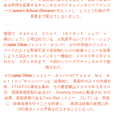
ある料理を提案するチャンネル４のドキュメンタリーＴＶシリ
ーズ
Jamie’s School Dinners
が大ヒットし とうとう行政の予
算案まで変えてしまいました。
英国で Ｎａｋｅｄ Ｃｈｅｆ （ネイキッド シェフ ＝
裸のシェフ）と呼ばれている 人気若手セレブリティ・シェフ
の
Jamie Oliver
ジェイミー・オリバー が小中学校のファスト・
フードのような野菜不足で添加物だらけの給食メニューを改善
しようと試みたドキュメンタリー番組が ２００５年２月２３
日から ３月１６日まで ４回のシリーズでチャンネル４で放
映された。
その
Jamie Oliver
ジェイミー・オリバーの“Ｆｅｅｄ Ｍｅ Ｂ
ｅｔｔｅｒ”キャンペーンは 結果的に 英国中の人々の共感を
得、
271677
の署名を集め その要望書は２００５年３月３０
日 英国首相官邸のある10 Downing Streetに配達され その
結果、英国首相であるTony Blair（トニー ブレア）は 早急
に 給食改善を行うことを約束し、 政府は給食の改善に約
280億ポンドの予算を計上することとなった。