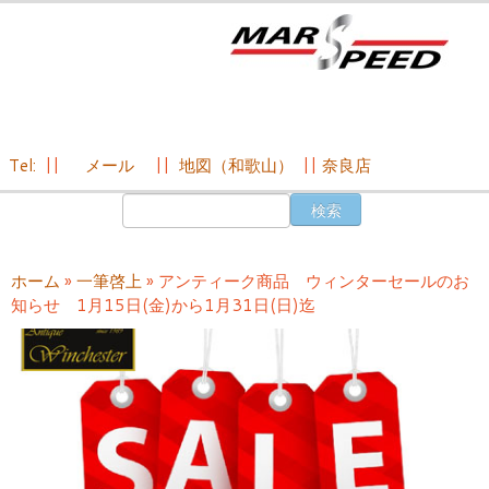
Tel:
||
メール
||
地図（和歌山）
||
奈良店
コ
検
ン
索:
テ
ン
ホーム
»
一筆啓上
»
アンティーク商品 ウィンターセールのお
ツ
知らせ 1月15日(金)から1月31日(日)迄
へ
ス
キ
ッ
プ