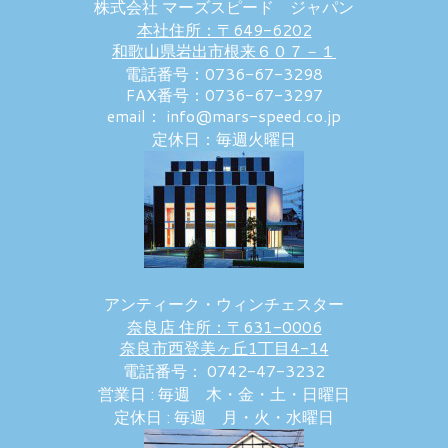
株式会社 マーズスピード ジャパン
本社住所：〒649-6202
和歌山県岩出市根来６０７－１
電話番号：0736-67-3298
FAX番号：0736-67-3297
email： info@mars-speed.co.jp
定休日：毎週火曜日
アンティーク・ウィンチェスター
奈良店 住所：〒631-0006
奈良市西登美ヶ丘1丁目4-14
電話番号： 0742-47-3232
営業日 : 毎週 木・金・土・日曜日
定休日 : 毎週 月・火・水曜日