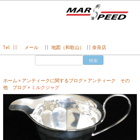
Tel:
||
メール
||
地図（和歌山）
||
奈良店
コ
検
ン
索:
テ
ン
ホーム
»
アンティークに関するブログ
»
アンティーク その
ツ
他 ブログ
»
ミルクジャグ
へ
ス
キ
ッ
プ