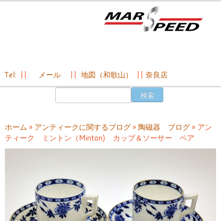
Tel:
||
メール
||
地図（和歌山）
||
奈良店
コ
検
ン
索:
テ
ン
ホーム
»
アンティークに関するブログ
»
陶磁器 ブログ
»
アン
ツ
ティーク ミントン（Minton) カップ＆ソーサー ペア
へ
ス
キ
ッ
プ