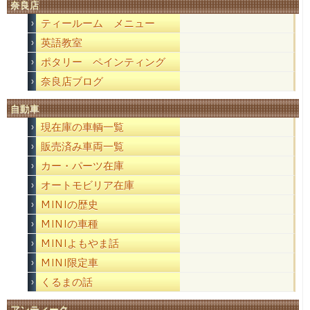
奈良店
ティールーム メニュー
英語教室
ポタリー ペインティング
奈良店ブログ
自動車
現在庫の車輌一覧
販売済み車両一覧
カー・パーツ在庫
オートモビリア在庫
MINIの歴史
MINIの車種
MINIよもやま話
MINI限定車
くるまの話
アンティーク