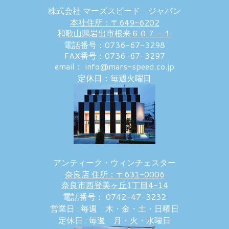
株式会社 マーズスピード ジャパン
本社住所：〒649-6202
和歌山県岩出市根来６０７－１
電話番号：0736-67-3298
FAX番号：0736-67-3297
email： info@mars-speed.co.jp
定休日：毎週火曜日
アンティーク・ウィンチェスター
奈良店 住所：〒631-0006
奈良市西登美ヶ丘1丁目4-14
電話番号： 0742-47-3232
営業日 : 毎週 木・金・土・日曜日
定休日 : 毎週 月・火・水曜日