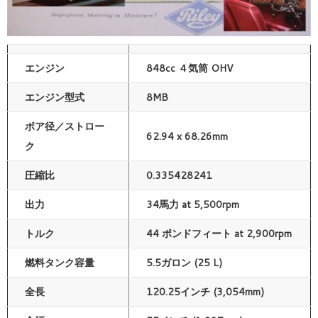
エンジン
848cc ４気筒 OHV
エンジン型式
8MB
ボア径／ストロー
62.94 x 68.26mm
ク
圧縮比
0.335428241
出力
34馬力 at 5,500rpm
トルク
44 ポンドフィート at 2,900rpm
燃料タンク容量
5.5ガロン (25 L)
全長
120.25インチ (3,054mm)