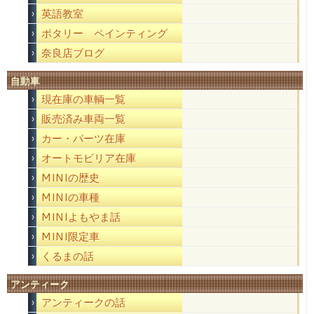
英語教室
ポタリー ペインティング
奈良店ブログ
自動車
現在庫の車輌一覧
販売済み車両一覧
カー・パーツ在庫
オートモビリア在庫
MINIの歴史
MINIの車種
MINIよもやま話
MINI限定車
くるまの話
アンティーク
アンティークの話