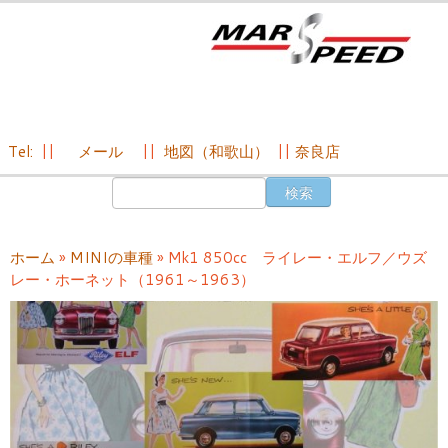
Tel:
||
メール
||
地図（和歌山）
||
奈良店
コ
検
ン
索:
テ
ン
ホーム
»
MINIの車種
»
Mk1 850cc ライレー・エルフ／ウズ
ツ
レー・ホーネット（1961～1963）
へ
ス
キ
ッ
プ