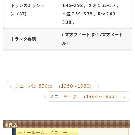
トランスミッショ
1.46-2.92， ２速 1.85-3.7，
ン（AT)
１速 2.69-5.38， Rev 2.69-
5.38，
6立方フィート (0.17立方メート
トランク容積
ル)
投稿ナビゲーション
←
ミニ バン 850cc （1960～1980）
ミニ モーク （1964～1968 ）
→
奈良店
ティールーム メニュー