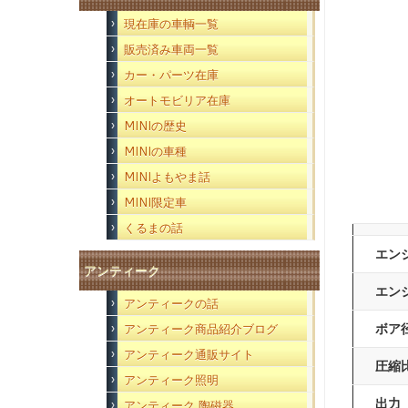
現在庫の車輌一覧
販売済み車両一覧
カー・パーツ在庫
オートモビリア在庫
MINIの歴史
MINIの車種
MINIよもやま話
MINI限定車
くるまの話
エン
アンティーク
エン
アンティークの話
ボア
アンティーク商品紹介ブログ
アンティーク通販サイト
圧縮
アンティーク照明
出力
アンティーク 陶磁器