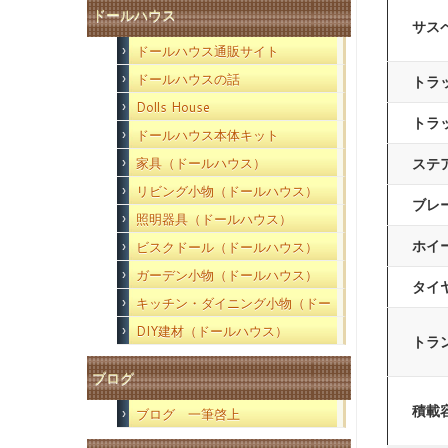
ドールハウス
サス
ドールハウス通販サイト
ドールハウスの話
トラ
Dolls House
トラ
ドールハウス本体キット
ステ
家具（ドールハウス）
リビング小物（ドールハウス）
ブレ
照明器具（ドールハウス）
ホイ
ビスクドール（ドールハウス）
ガーデン小物（ドールハウス）
タイ
キッチン・ダイニング小物（ドー
ルハウス）
DIY建材（ドールハウス）
トラ
ブログ
積載
ブログ 一筆啓上