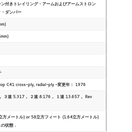
ーン付きトレイリング・アームおよびアームストロン
ク・ダンパー
mm)
5mm)
チ
op C41 cross-ply, radial-ply -変更年： 1976
 ３速 5.317， ２速 8.176， １速 13.657， Rev
立方メートル) or 58立方フィート (1.64立方メートル)
しの状態．