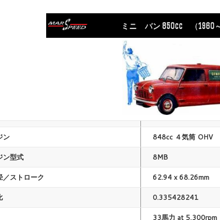
ミニ バン 850cc （1960～
ジン
848cc ４気筒 OHV
ジン型式
8MB
径／ストローク
62.94 x 68.26mm
比
0.335428241
33馬力 at 5,300rpm