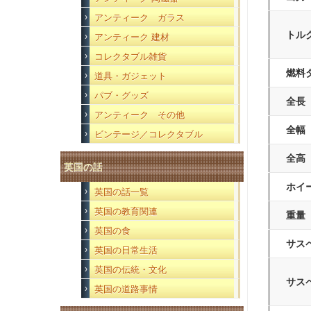
アンティーク ガラス
トル
アンティーク 建材
コレクタブル雑貨
燃料
道具・ガジェット
パブ・グッズ
全長
アンティーク その他
全幅
ビンテージ／コレクタブル
全高
英国の話
ホイ
英国の話一覧
英国の教育関連
重量
英国の食
サス
英国の日常生活
英国の伝統・文化
サス
英国の道路事情