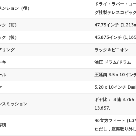
ドライ・ラバー・コ
ペンション（後）
グ社製テレスコピッ
ック（前）
47.75インチ (1,213
ック（後）
45.875インチ (1,16
アリング
ラック＆ピニオン
ーキ
油圧 ドラム/ドラム
ール
圧延鋼 3.5 x 10イン
ヤ
5.20 x 10インチ Dunl
ギヤ比： ４速 3.765，
ンスミッション
13.657.
46立方フィート (1.3
容積
ただし，座席取り外