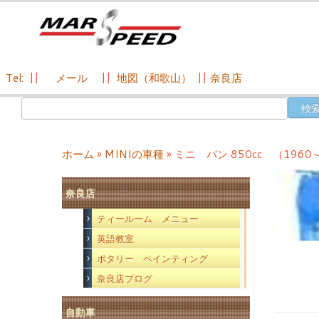
Tel:
||
メール
||
地図（和歌山）
||
奈良店
コ
検
ン
索:
テ
ン
ホーム
»
MINIの車種
»
ミニ バン 850cc （1960
ツ
へ
奈良店
ス
キ
ティールーム メニュー
ッ
英語教室
プ
ポタリー ペインティング
奈良店ブログ
自動車